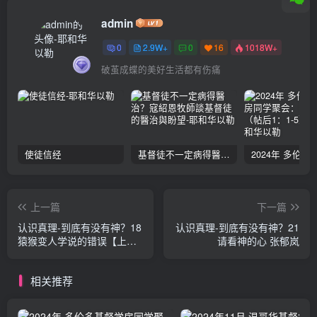
admin
0
2.9W+
0
16
1018W+
破茧成蝶的美好生活都有伤痛
使徒信经
基督徒不一定病得醫治？寇紹恩牧師談基督徒的醫治與盼望
上一篇
下一篇
认识真理-到底有没有神？18
认识真理-到底有没有神？21
猿猴变人学说的错误【上】
请看神的心 张郁岚
张郁岚
相关推荐