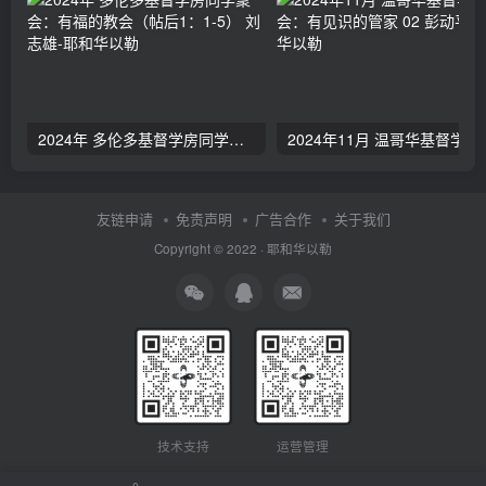
2024年 多伦多基督学房同学聚会：有福的教会（帖后1：1-5） 刘志雄
2024年11月 温哥
友链申请
免责声明
广告合作
关于我们
Copyright © 2022 ·
耶和华以勒
技术支持
运营管理