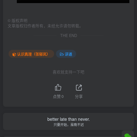
©
版权声明
文章版权归作者所有，未经允许请勿转载。
THE END
认识真理（张郁岚）
讲道
喜欢就支持一下吧
点赞
0
分享
better late than never.
只要开始，虽晚不迟