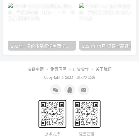
2024年 多伦多基督学房同学聚会：有福的教会（帖后1：1-5） 刘志雄
2024年11月 温哥
友链申请
免责声明
广告合作
关于我们
Copyright © 2022 ·
耶和华以勒
技术支持
运营管理