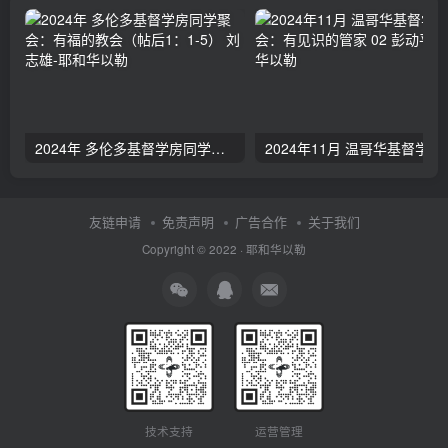
2024年 多伦多基督学房同学聚会：有福的教会（帖后1：1-5） 刘志雄
2024年11月 温哥
友链申请
免责声明
广告合作
关于我们
Copyright © 2022 ·
耶和华以勒
技术支持
运营管理