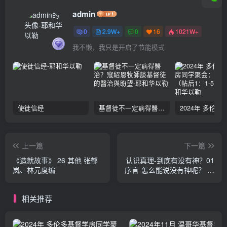
admin
0
2.9W+
0
16
1021W+
我不懒，我只是开启了节能模式
使徒信经
基督徒不一定病得醫治？寇紹恩牧師談基督徒的醫治與盼望
上一篇
下一篇
《造就故事》 26 其他 张郁
认识真理-到底有没有神？01
岚、林元度编
序言-怎么能说没有神呢？ 张
郁岚
相关推荐