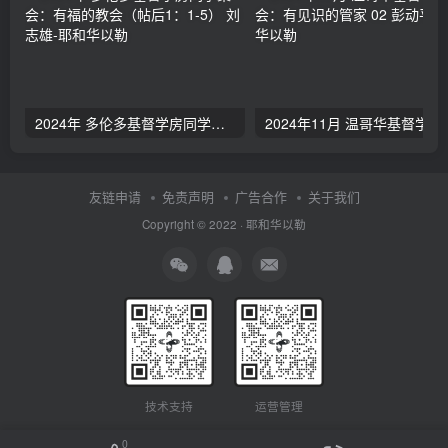
2024年 多伦多基督学房同学聚会：有福的教会（帖后1：1-5） 刘志雄
2024年11月 温哥
友链申请
免责声明
广告合作
关于我们
Copyright © 2022 ·
耶和华以勒
技术支持
运营管理
0