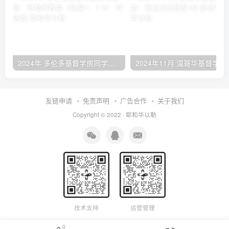
2024年 多伦多基督学房同学聚会：有福的教会（帖后1：1-5） 刘志雄
2024年11月 温哥
友链申请
免责声明
广告合作
关于我们
Copyright © 2022 ·
耶和华以勒
技术支持
运营管理
0