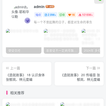
admin
0
2.9W+
0
16
1016W+
每一个不曾起舞的日子，都是对生命的辜负
使徒信经
基督徒不一定病得醫治？寇紹恩牧師談基督徒的醫治與盼望
上一篇
下一篇
《造就故事》 18 认识身体
《造就故事》 20 传福音 张
张郁岚、林元度编
郁岚、林元度编
相关推荐