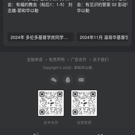
2024年 多伦多基督学房同学聚会：有福的教会（帖后1：1-5） 刘志雄
2024年11月 温哥
友链申请
免责声明
广告合作
关于我们
Copyright © 2022 ·
耶和华以勒
技术支持
运营管理
0