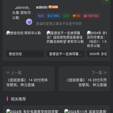
admin
0
2.9W+
0
16
1021W+
真诚的爱情之路永不会是平坦的
使徒信经
基督徒不一定病得醫治？寇紹恩牧師談基督徒的醫治與盼望
上一篇
下一篇
《造就故事》 14 对付肉体
《造就故事》 16 对付天然
张郁岚、林元度编
张郁岚、林元度编
相关推荐