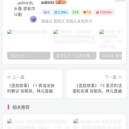
admin
0
2.9W+
0
16
1020W+
我输过,我败过,但我从未放弃过
使徒信经
基督徒不一定病得醫治？寇紹恩牧師談基督徒的醫治與盼望
上一篇
下一篇
《造就故事》 11 膏油涂抹
《造就故事》 13 圣灵的浇
的教训 张郁岚、林元度编
灌和充满 张郁岚、林元度编
相关推荐