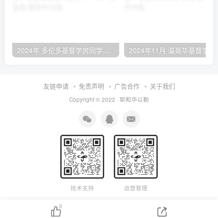
2024年 多伦多基督学房同学聚会：有福的教会（帖后1：1-5） 刘志雄
2024年11月 温哥
友链申请
免责声明
广告合作
关于我们
Copyright © 2022 ·
耶和华以勒
技术支持
运营管理
0