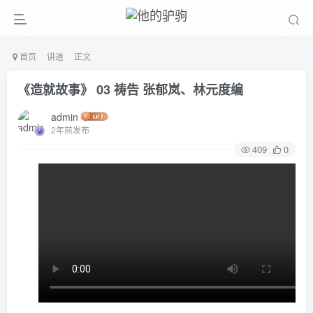
首页
讲道
正文
《造就故事》 03 祷告 张郁岚、林元度编
admin
2年前发布
409
0