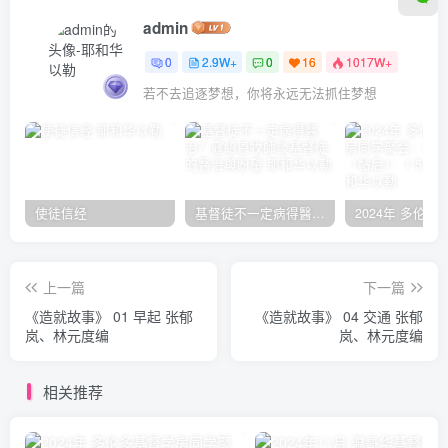
admin
0
2.9W+
0
16
1017W+
若不去追逐梦想，你将永远无法抓住梦想
使徒信经
基督徒不一定病得醫治？寇紹恩牧師談基督徒的醫治與盼望
上一篇
下一篇
《造就故事》 01 早起 张郁
《造就故事》 04 交通 张郁
岚、林元度编
岚、林元度编
相关推荐