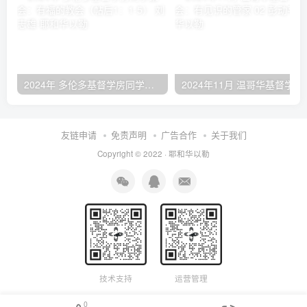
2024年 多伦多基督学房同学聚会：有福的教会（帖后1：1-5） 刘志雄
2024年11月 温哥
友链申请
免责声明
广告合作
关于我们
Copyright © 2022 ·
耶和华以勒
技术支持
运营管理
0