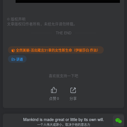
©
版权声明
文章版权归作者所有，未经允许请勿转载。
THE END
全然美丽-活出箴言31章的女性新生命（伊丽莎白·乔治）
讲道
喜欢就支持一下吧
点赞
0
分享
Mankind is made great or little by its own will.
一个人伟大或渺小，取决于他的意志力