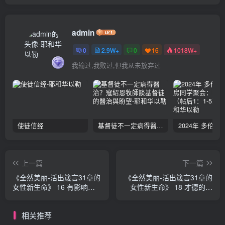
admin
0
2.9W+
0
16
1018W+
我输过,我败过,但我从未放弃过
使徒信经
基督徒不一定病得醫治？寇紹恩牧師談基督徒的醫治與盼望
上一篇
下一篇
《全然美丽-活出箴言31章的
《全然美丽-活出箴言31章的
女性新生命》 16 有影响力
女性新生命》 18 才德的衣
的男人-她的丈夫（箴31：
橱-她的衣服（箴31：25）
23） 伊丽莎白·乔治
伊丽莎白·乔治
相关推荐