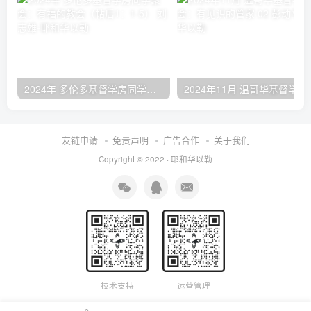
2024年 多伦多基督学房同学聚会：有福的教会（帖后1：1-5） 刘志雄
2024年11月 温哥
友链申请
免责声明
广告合作
关于我们
Copyright © 2022 ·
耶和华以勒
技术支持
运营管理