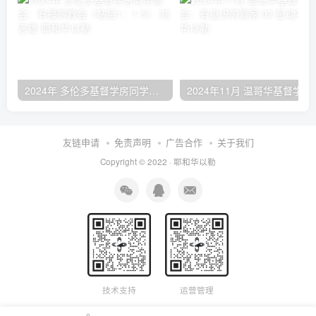
2024年 多伦多基督学房同学聚会：有福的教会（帖后1：1-5） 刘志雄
2024年11月 温哥
友链申请
免责声明
广告合作
关于我们
Copyright © 2022 ·
耶和华以勒
技术支持
运营管理