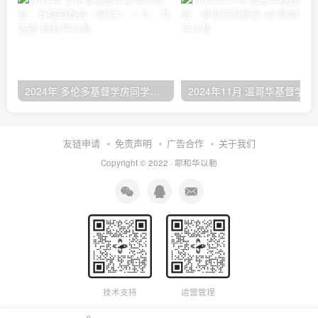
2024年 多伦多基督学房同学聚会：有福的教会（帖后1：1-5） 刘志雄
2024年11月 温哥
友链申请
免责声明
广告合作
关于我们
Copyright © 2022 ·
耶和华以勒
技术支持
运营管理