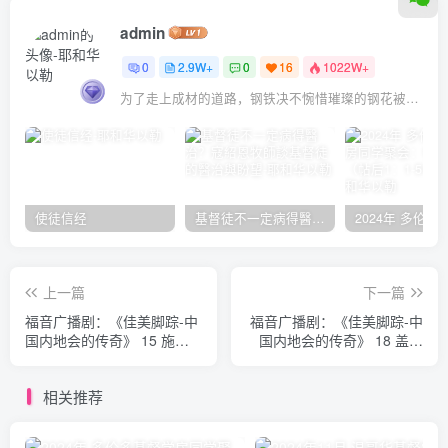
admin
0
2.9W+
0
16
1022W+
为了走上成材的道路，钢铁决不惋惜璀璨的钢花被遗弃
使徒信经
基督徒不一定病得醫治？寇紹恩牧師談基督徒的醫治與盼望
上一篇
下一篇
福音广播剧：《佳美脚踪-中
福音广播剧：《佳美脚踪-中
国内地会的传奇》 15 施达
国内地会的传奇》 18 盖落
德
洼
相关推荐