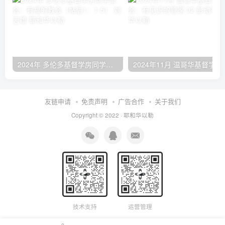
2024年 多伦多基督学房同学聚会：有福的教会（帖后1：1-5） 刘志雄
2024年11月 温哥
友链申请
免责声明
广告合作
关于我们
Copyright © 2022 ·
耶和华以勒
技术支持
运营管理