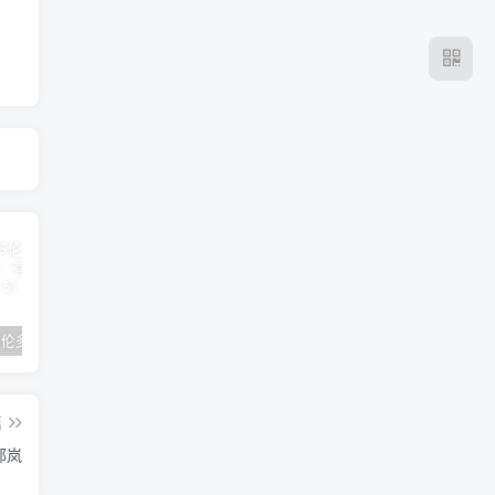
2024年 多伦多基督学房同学聚会：有福的教会（帖后1：1-5） 刘志雄
纯粹的福音 09 圣灵与灵恩派
平台更新|公告——2024年10月5日
篇
郁岚