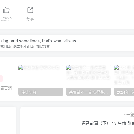
点赞
0
分享
nking, and sometimes, that's what kills us.
是我们自己想太多才让自己如此难受
+
把痛苦消
使徒信经
基督徒不一定病得醫治？寇紹恩牧師談基督徒的醫治與盼望
下一
福音故事（下） 13 生命 张