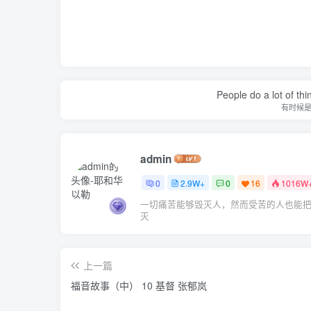
People do a lot of thi
有时候
admin
0
2.9W+
0
16
1016W
一切痛苦能够毁灭人，然而受苦的人也能
灭
上一篇
福音故事（中） 10 基督 张郁岚