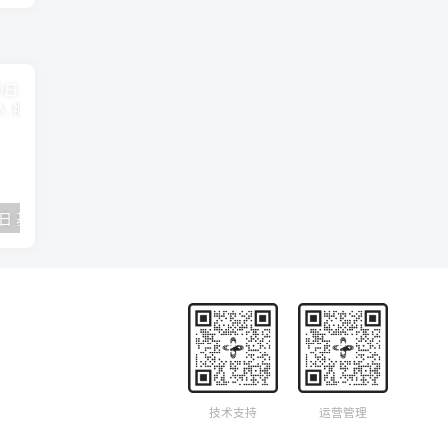
2018年09月29日 基督学房聚会：作无愧的工人 神的计划 王国显
2023年05月05日 基督学房欧洲同学会 07 摩西的末后四十年 郭定强
唐崇榮 – 
技术支持
运营管理