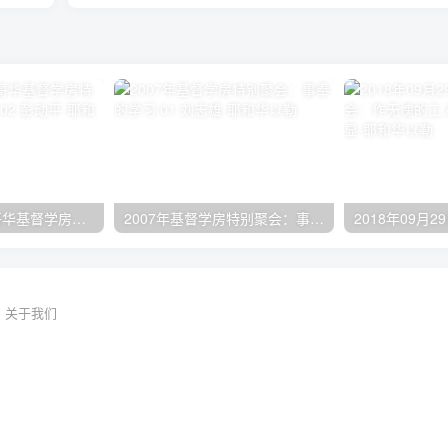
2024年11月 温哥华基督学房特会：有见识的管家 02 彭动平
2007年基督学房特别聚会：事奉的学习 01 刘志雄
关于我们