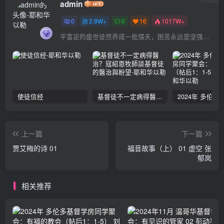
admin
0
2.9W+
0
16
1017W+
平富足的盛世徒然养成一批懦夫，困苦永远是坚强之母
使徒信经
基督徒不一定病得醫治？寇紹恩牧師談基督徒的醫治與盼望
上一篇
下一篇
贾艾梅的诗 01
福音故事（上） 01 虚空 张
郁岚
相关推荐