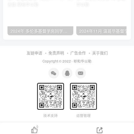
2024年 多伦多基督学房同学聚会：有福的教会（帖后1：1-5） 刘志雄
2024年11月 温哥
友链申请
免责声明
广告合作
关于我们
Copyright © 2022 ·
耶和华以勒
技术支持
运营管理
0