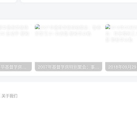
2024年11月 温哥华基督学房特会：有见识的管家 02 彭动平
2007年基督学房特别聚会：事奉的学习 01 刘志雄
关于我们