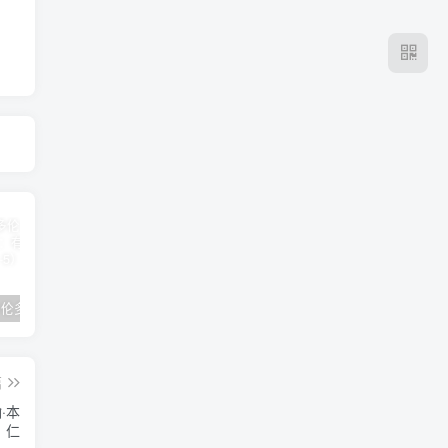
2024年 多伦多基督学房同学聚会：有福的教会（帖后1：1-5） 刘志雄
纯粹的福音 09 圣灵与灵恩派
平台更新|公告——2024年10月5日
篇
·本
仁