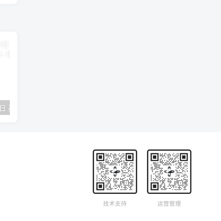
2018年09月29日 基督学房聚会：作无愧的工人 神的计划 王国显
2023年05月05日 基督学房欧洲同学会 07 摩西的末后四十年 郭定强
唐崇榮 – 
技术支持
运营管理