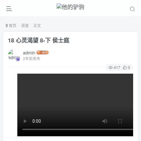
首页
讲道
正文
18 心灵渴望 8-下 侯士庭
admin
2年前发布
417
0