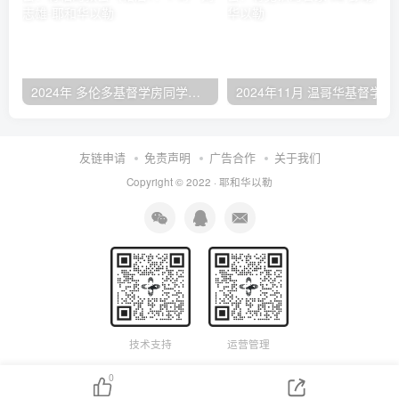
2024年 多伦多基督学房同学聚会：有福的教会（帖后1：1-5） 刘志雄
2024年11月 温哥
友链申请
免责声明
广告合作
关于我们
Copyright © 2022 ·
耶和华以勒
技术支持
运营管理
0