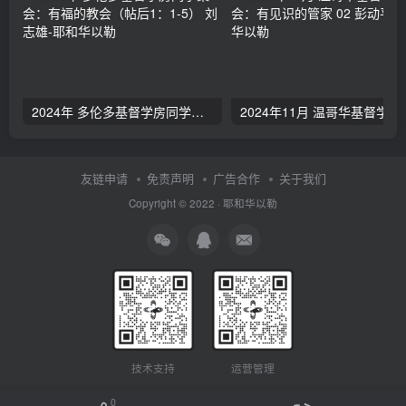
2024年 多伦多基督学房同学聚会：有福的教会（帖后1：1-5） 刘志雄
2024年11月 温哥
友链申请
免责声明
广告合作
关于我们
Copyright © 2022 ·
耶和华以勒
技术支持
运营管理
0