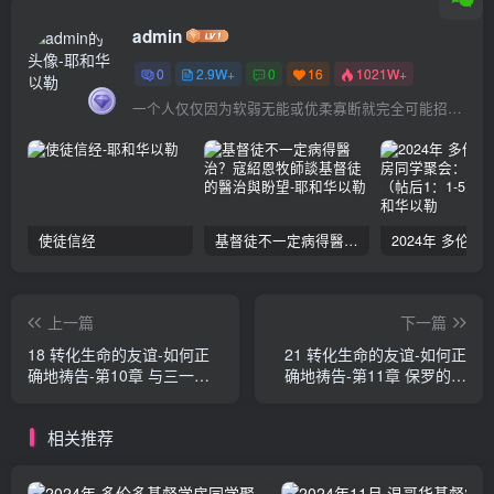
admin
0
2.9W+
0
16
1021W+
一个人仅仅因为软弱无能或优柔寡断就完全可能招致痛苦
使徒信经
基督徒不一定病得醫治？寇紹恩牧師談基督徒的醫治與盼望
上一篇
下一篇
18 转化生命的友谊-如何正
21 转化生命的友谊-如何正
确地祷告-第10章 与三一神
确地祷告-第11章 保罗的祷
为友（上） 侯士庭
告生活与友谊（上） 侯士庭
相关推荐