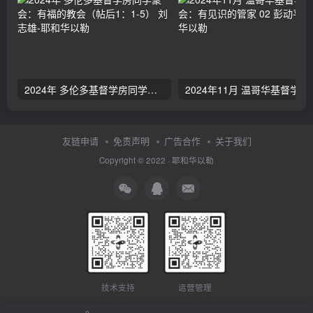
2024年 多伦多基督学房同学聚会：有福的教会（帖后1：1-5） 刘志雄
2024年11月 温哥
友链申请
免责声明
广告合作
关于我们
Copyright © 2022 ·
耶和华以勒
技术支持
运营管理