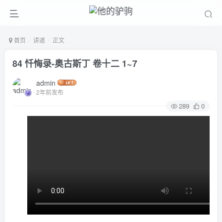
首页
讲道
正文
84 忏悔录-奥古斯丁 卷十二 1~7
admin
2年前发布
289
0