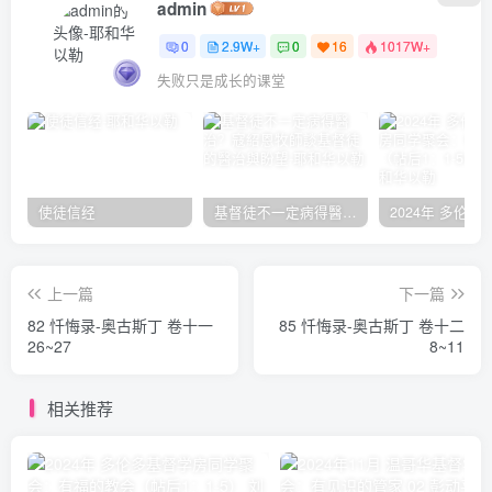
admin
0
2.9W+
0
16
1017W+
失败只是成长的课堂
使徒信经
基督徒不一定病得醫治？寇紹恩牧師談基督徒的醫治與盼望
上一篇
下一篇
82 忏悔录-奥古斯丁 卷十一
85 忏悔录-奥古斯丁 卷十二
26~27
8~11
相关推荐