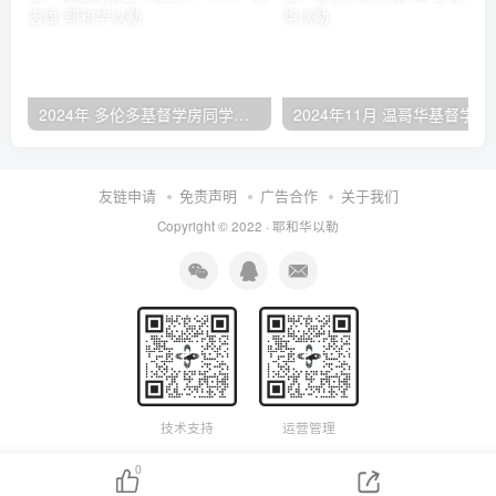
2024年 多伦多基督学房同学聚会：有福的教会（帖后1：1-5） 刘志雄
2024年11月 温哥
友链申请
免责声明
广告合作
关于我们
Copyright © 2022 ·
耶和华以勒
技术支持
运营管理
0