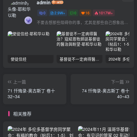
admin
0
2.9W+
0
16
1017W+
不要去想那些阻碍你的事，尤其是那些自己想象出来的事
使徒信经
基督徒不一定病得醫治？寇紹恩牧師談基督徒的醫治與盼望
上一篇
下一篇
71 忏悔录-奥古斯丁 卷十
74 忏悔录-奥古斯丁 卷十
32~34
40~43
相关推荐