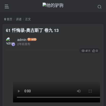
首页
讲道
正文
61 忏悔录-奥古斯丁 卷九 13
admin
2年前发布
411
0