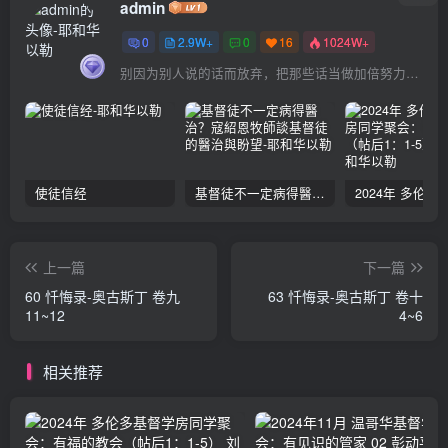
admin
0
2.9W+
0
16
1024W+
别因为别人说的话而放弃，把那些话当做加倍努力的动力
使徒信经
基督徒不一定病得醫治？寇紹恩牧師談基督徒的醫治與盼望
上一篇
下一篇
60 忏悔录-奥古斯丁 卷九
63 忏悔录-奥古斯丁 卷十
11~12
4~6
相关推荐