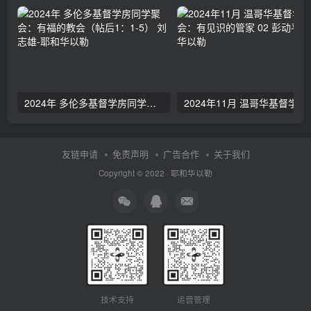
2024年 多伦多基督学房同学聚会：有福的教会（帖后1：1-5） 刘志雄
2024年11月 温哥
友链申请
免责声明
广告合作
关于我们
Copyright © 2022 ·
耶和华以勒
技术支持
运营管理