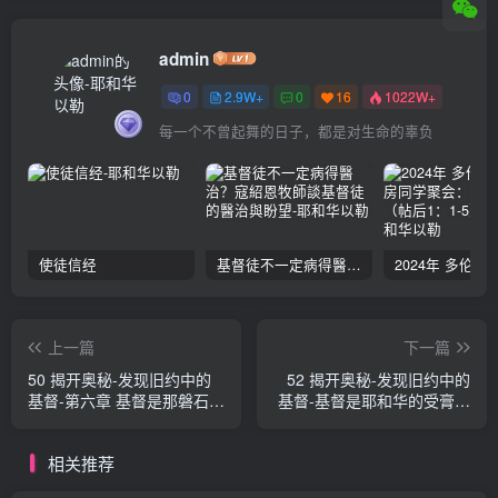
admin
0
2.9W+
0
16
1022W+
每一个不曾起舞的日子，都是对生命的辜负
使徒信经
基督徒不一定病得醫治？寇紹恩牧師談基督徒的醫治與盼望
上一篇
下一篇
50 揭开奥秘-发现旧约中的
52 揭开奥秘-发现旧约中的
基督-第六章 基督是那磐石
基督-基督是耶和华的受膏者
（八） 克罗尼
（二） 克罗尼
相关推荐