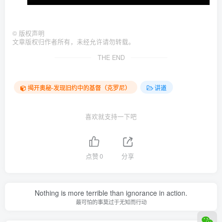
©
版权声明
文章版权归作者所有，未经允许请勿转载。
THE END
揭开奥秘-发现旧约中的基督（克罗尼）
讲道
喜欢就支持一下吧
点赞
0
分享
Nothing is more terrible than ignorance in action.
最可怕的事莫过于无知而行动