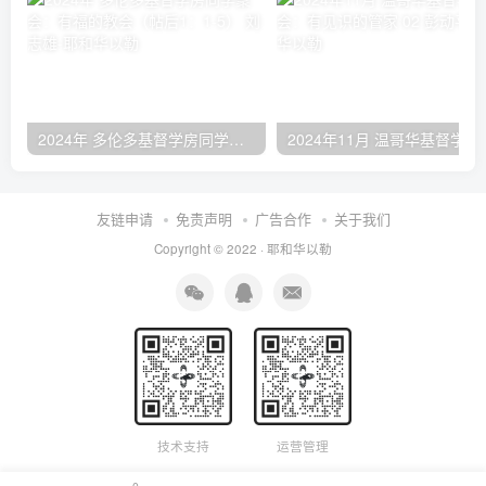
2024年 多伦多基督学房同学聚会：有福的教会（帖后1：1-5） 刘志雄
2024年11月 温哥
友链申请
免责声明
广告合作
关于我们
Copyright © 2022 ·
耶和华以勒
技术支持
运营管理