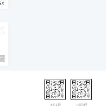
瑞奇
2018年09月29日 基督学房聚会：作无愧的工人 神的计划 王国显
2023年05月05日 基督学房欧洲同学会 07 摩西的末后四十年 郭定强
唐崇榮 – 
技术支持
运营管理