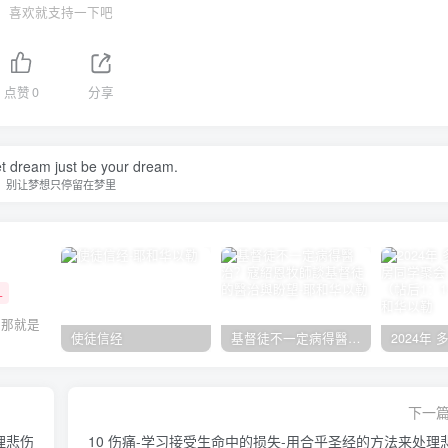
喜欢就支持一下吧
点赞
0
分享
et dream just be your dream.
别让梦想只停留在梦里
+
，那就是
使徒信经
基督徒不一定病得醫治？寇紹恩牧師談基督徒的醫治與盼望
下一
理悲伤
10 伤痛-学习接受生命中的损失-用合乎圣经的方法来处理