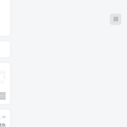
2024年 多伦多基督学房同学聚会：有福的教会（帖后1：1-5） 刘志雄
纯粹的福音 09 圣灵与灵恩派
平台更新|公告——2024年10月5日
篇
悲伤