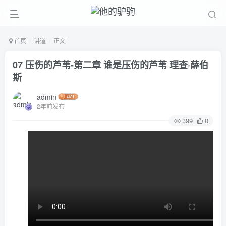
首页
讲道
正文
07 压伤的芦苇-第二章 谁是压伤的芦苇 理查·薛伯
斯
admin
2年前发布
399
0