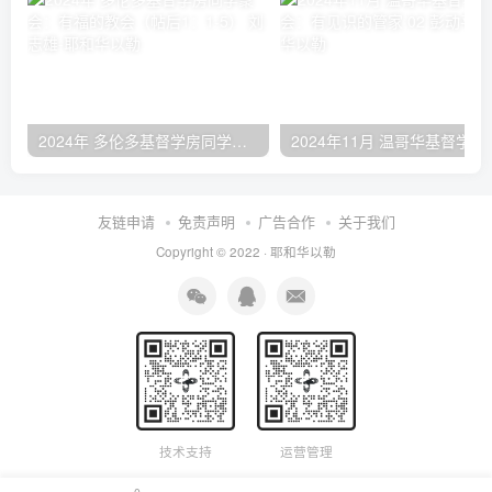
2024年 多伦多基督学房同学聚会：有福的教会（帖后1：1-5） 刘志雄
2024年11月 温哥
友链申请
免责声明
广告合作
关于我们
Copyright © 2022 ·
耶和华以勒
技术支持
运营管理