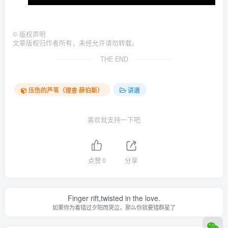
©
版权声明
文章版权归作者所有，未经允许请勿转载。
THE END
压伤的芦苇（理查·薛伯斯）
讲道
喜欢就支持一下吧
点赞
0
分享
Finger rift,twisted in the love.
如果你为着错过夕阳而哭泣，那么你就要错群星了