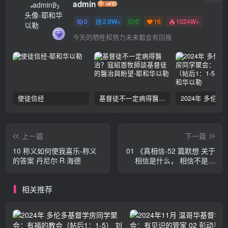
admin
0
2.9W+
0
16
1024W+
今天的牺牲和努力未来都会有回报
使徒信经
基督徒不一定病得醫治？寇紹恩牧師談基督徒的醫治與盼望
上一篇
下一篇
10 称义如何使我喜乐-称义
01 《真相信-52 篇默想 关于
的答案 丹尼尔·R·海德
相信是什么， 相信不是什
么》-第一章 罪因一人进入世
界 瑞夫·皮埃特·凡·瑞滕伯格
相关推荐