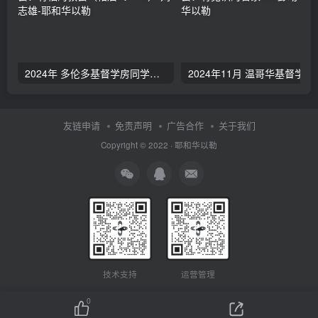
2024年 多伦多基督学房同学聚会：有福的教会（帖后1：1-5） 刘志雄
2024年11月 温哥
友链申请
免责声明
广告合作
关于我们
Copyright © 2022 ·
耶和华以勒
技术支持
运营管理
0