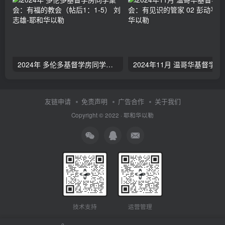
2024年 多伦多基督学房同学聚会：有福的教会（帖后1：1-5） 刘志雄
2024年11月 温哥
友链申请
免责声明
广告合作
关于我们
Copyright © 2022 ·
耶和华以勒
技术支持
运营管理