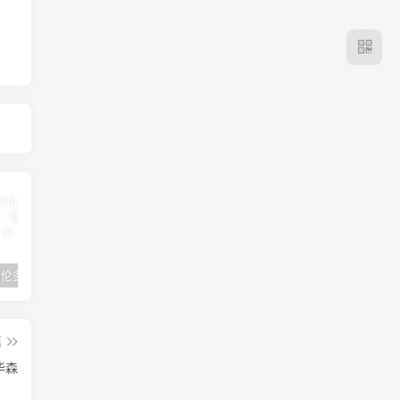
2024年 多伦多基督学房同学聚会：有福的教会（帖后1：1-5） 刘志雄
纯粹的福音 09 圣灵与灵恩派
平台更新|公告——2024年10月5日
篇
华森