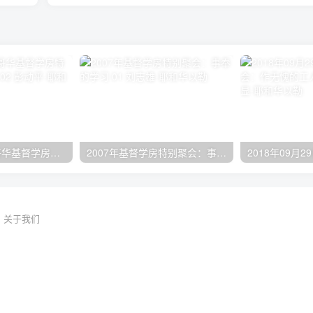
2024年11月 温哥华基督学房特会：有见识的管家 02 彭动平
2007年基督学房特别聚会：事奉的学习 01 刘志雄
关于我们