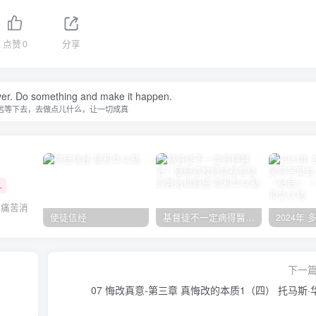
点赞
0
分享
ever. Do something and make it happen.
远等下去，去做点儿什么，让一切成真
+
把痛苦消
使徒信经
基督徒不一定病得醫治？寇紹恩牧師談基督徒的醫治與盼望
下一
07 悔改真意-第三章 真悔改的本质1（四） 托马斯·