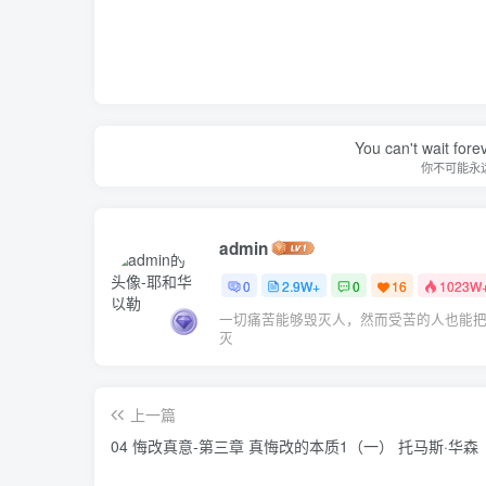
You can't wait for
你不可能永
admin
0
2.9W+
0
16
1023W
一切痛苦能够毁灭人，然而受苦的人也能
灭
上一篇
04 悔改真意-第三章 真悔改的本质1（一） 托马斯·华森