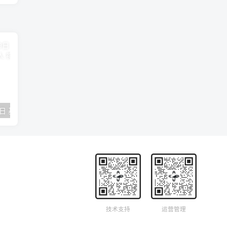
2018年09月29日 基督学房聚会：作无愧的工人 神的计划 王国显
2023年05月05日 基督学房欧洲同学会 07 摩西的末后四十年 郭定强
唐崇榮 – 
技术支持
运营管理