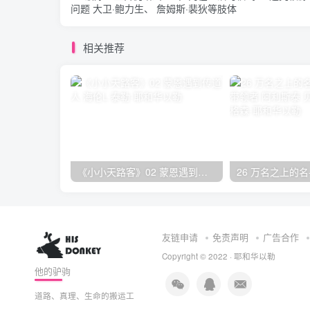
问题 大卫·鲍力生、 詹姆斯·裴狄等肢体
相关推荐
《小小天路客》02 蒙恩遇到传道人 海伦L·泰勒
友链申请
免责声明
广告合作
Copyright © 2022 ·
耶和华以勒
他的驴驹
道路、真理、生命的搬运工