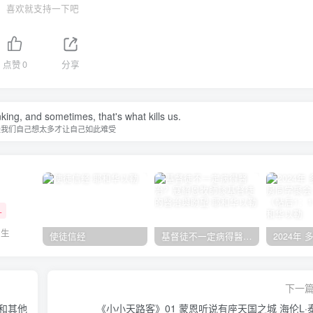
喜欢就支持一下吧
点赞
0
分享
nking, and sometimes, that's what kills us.
是我们自己想太多才让自己如此难受
+
人生
使徒信经
基督徒不一定病得醫治？寇紹恩牧師談基督徒的醫治與盼望
下一
源和其他
《小小天路客》01 蒙恩听说有座天国之城 海伦L·