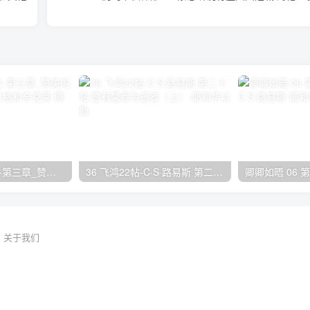
26 万名之上的名-第三章_赞美的带领者 阿利斯泰·贝格和辛克莱·傅格森
36 飞鸿22帖-C·S·路易斯 第二十帖 愿有馨香为逝者（上）
关于我们