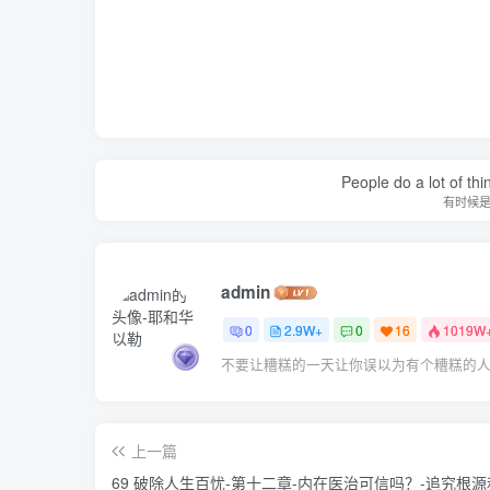
People do a lot of thi
有时候
admin
0
2.9W+
0
16
1019W
不要让糟糕的一天让你误以为有个糟糕的
上一篇
69 破除人生百忧-第十二章-内在医治可信吗？-追究根