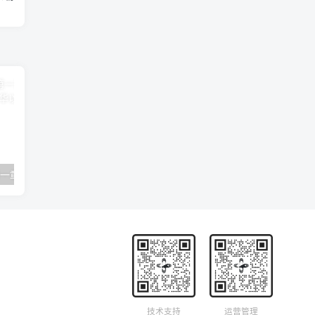
卿卿如晤 06 第一章 死亡的隔绝 C·S·路易斯
19 神学入门-第一章-启示-圣经经典 R·C·史普罗
技术支持
运营管理