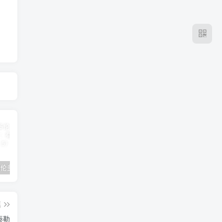
2024年 多伦多基督学房同学聚会：有福的教会（帖后1：1-5） 刘志雄
纯粹的福音 09 圣灵与灵恩派
平台更新|公告——2024年10月5日
篇
泰勒