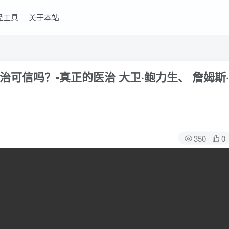
经工具
关于本站
医治可信吗？-真正的医治 大卫·鲍力生、 詹姆斯·
350
0