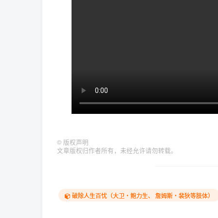
©
版权声明
文章版权归作者所有，未经允许请勿转载。
破除人生百忧（大卫‧鲍力生、 詹姆斯‧裴狄等肢体）