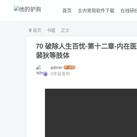
首页
主内常用软件下载
在线研
首页
书籍
正文
70 破除人生百忧-第十二章-内在
裴狄等肢体
admin
2年前发布