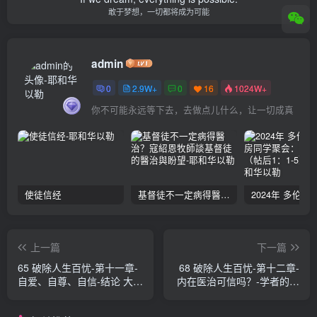
敢于梦想，一切都将成为可能
admin
0
2.9W+
0
16
1024W+
你不可能永远等下去，去做点儿什么，让一切成真
使徒信经
基督徒不一定病得醫治？寇紹恩牧師談基督徒的醫治與盼望
上一篇
下一篇
65 破除人生百忧-第十一章-
68 破除人生百忧-第十二章-
自爱、自尊、自信-结论 大卫
内在医治可信吗？-学者的评
·鲍力生、 詹姆斯·裴狄等肢
论 大卫·鲍力生、 詹姆斯·裴
体
狄等肢体