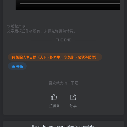
©
版权声明
文章版权归作者所有，未经允许请勿转载。
THE END
破除人生百忧（大卫‧鲍力生、 詹姆斯‧裴狄等肢体）
书籍
喜欢就支持一下吧
点赞
0
分享
If we dream, everything is possible.