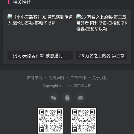
相关推荐
《小小天路客》02 蒙恩遇到传道人 海伦L·泰勒
26 万名之上的名-第三章_赞美的带领者 阿利斯泰
友链申请
免责声明
广告合作
关于我们
Copyright © 2022 ·
耶和华以勒