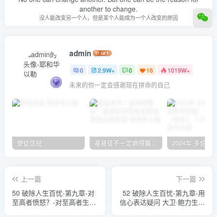
another to change.
没人能改变另一个人，但是某个人能成为一个人改变的原因
admin
0
2.9W+
0
16
1019W+
未来的你一定会感谢现在拼命的自己
使徒信经
基督徒不一定病得醫治？寇紹恩牧師談基督徒的醫治與盼望
上一篇
下一篇
50 破除人生百忧-第九章-对
52 破除人生百忧-第九章-用
至高者愤怒？-对至高者生气
信心表达疑问 大卫·鲍力生、
是错误的（A） 大卫·鲍力
詹姆斯·裴狄等肢体