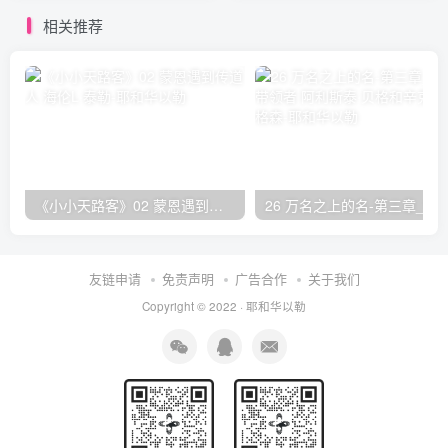
生、 詹姆斯·裴狄等肢体
相关推荐
《小小天路客》02 蒙恩遇到传道人 海伦L·泰勒
26 万名之上的名-第三章_赞美的带领者 阿利斯泰
友链申请
免责声明
广告合作
关于我们
Copyright © 2022 ·
耶和华以勒