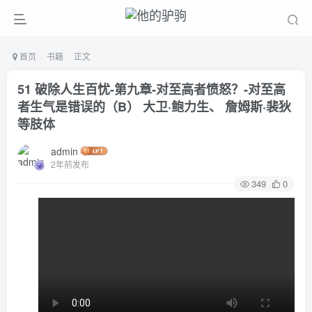
首页
书籍
正文
51 破除人生百忧-第九章-对至高者愤怒？-对至高
者生气是错误的（B） 大卫·鲍力生、 詹姆斯·裴狄
等肢体
admin
2年前发布
349
0