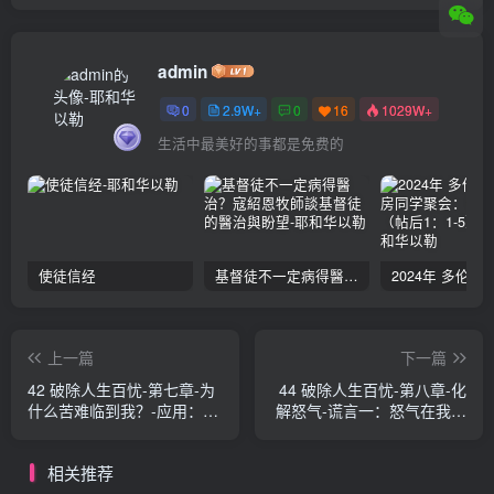
admin
0
2.9W+
0
16
1029W+
生活中最美好的事都是免费的
使徒信经
基督徒不一定病得醫治？寇紹恩牧師談基督徒的醫治與盼望
上一篇
下一篇
42 破除人生百忧-第七章-为
44 破除人生百忧-第八章-化
什么苦难临到我？-应用：让
解怒气-谎言一：怒气在我里
这诗篇成为你的（B、C） 大
面 大卫·鲍力生、 詹姆斯·裴
卫·鲍力生、 詹姆斯·裴狄等
狄等肢体
相关推荐
肢体