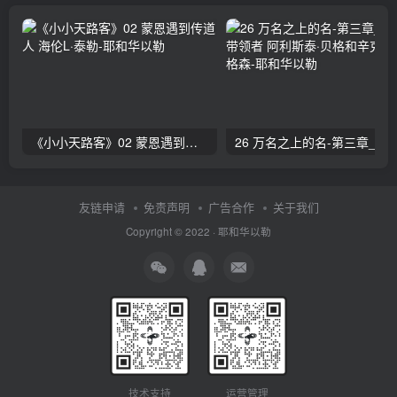
《小小天路客》02 蒙恩遇到传道人 海伦L·泰勒
26 万名之上的名-第三章_赞美的带领者 阿利斯泰
友链申请
免责声明
广告合作
关于我们
Copyright © 2022 ·
耶和华以勒
技术支持
运营管理