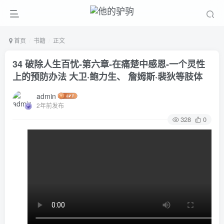
首页
书籍
正文
34 破除人生百忧-第六章-在痛楚中感恩-一个灵性
上的预防办法 大卫·鲍力生、 詹姆斯·裴狄等肢体
admin
2年前发布
328
0