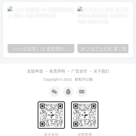
《小小天路客》02 蒙恩遇到传道人 海伦L·泰勒
26 万名之上的名-第三章_赞美的带领者 阿利斯泰
友链申请
免责声明
广告合作
关于我们
Copyright © 2022 ·
耶和华以勒
技术支持
运营管理