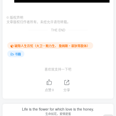
©
版权声明
文章版权归作者所有，未经允许请勿转载。
THE END
破除人生百忧（大卫‧鲍力生、 詹姆斯‧裴狄等肢体）
书籍
喜欢就支持一下吧
点赞
0
分享
Life is the flower for which love is the honey.
生命如花，爱情是蜜