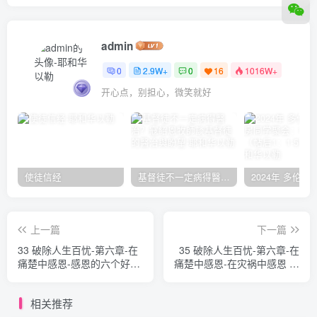
admin
0
2.9W+
0
16
1016W+
开心点，别担心，微笑就好
使徒信经
基督徒不一定病得醫治？寇紹恩牧師談基督徒的醫治與盼望
上一篇
下一篇
33 破除人生百忧-第六章-在
35 破除人生百忧-第六章-在
痛楚中感恩-感恩的六个好处
痛楚中感恩-在灾祸中感恩 大
（5、6） 大卫·鲍力生、 詹
卫·鲍力生、 詹姆斯·裴狄等
姆斯·裴狄等肢体
肢体
相关推荐