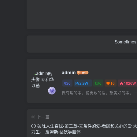
Sometimes 
admin
0
2.9W+
0
16
1026W
做有用的事，说勇敢的话，想美好的事，
上一篇
09 破除人生百忧-第二章-无条件的爱-看顾和关心的爱 大
力生、 詹姆斯·裴狄等肢体