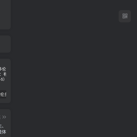
2024年 多伦多基督学房同学聚会：有福的教会（帖后1：1-5） 刘志雄
纯粹的福音 09 圣灵与灵恩派
平台更新|公告——2024年10月5日
篇
生、
肢体