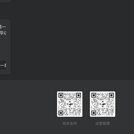
卿卿如晤 06 第一章 死亡的隔绝 C·S·路易斯
19 神学入门-第一章-启示-圣经经典 R·C·史普罗
技术支持
运营管理