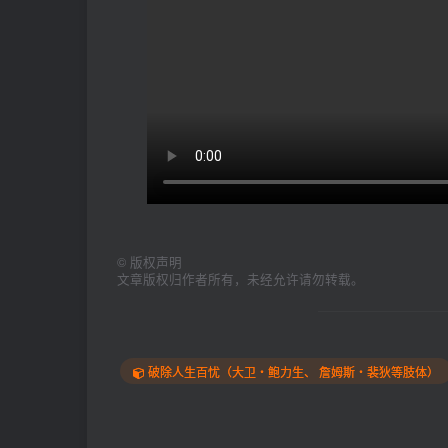
©
版权声明
文章版权归作者所有，未经允许请勿转载。
破除人生百忧（大卫‧鲍力生、 詹姆斯‧裴狄等肢体）