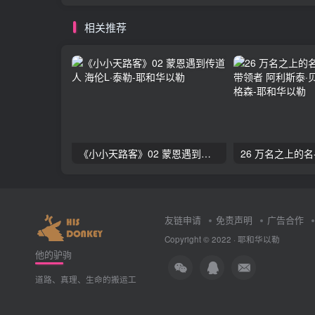
相关推荐
《小小天路客》02 蒙恩遇到传道人 海伦L·泰勒
友链申请
免责声明
广告合作
Copyright © 2022 ·
耶和华以勒
他的驴驹
道路、真理、生命的搬运工