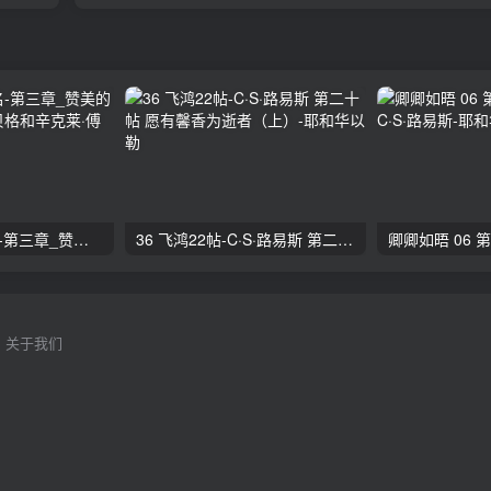
26 万名之上的名-第三章_赞美的带领者 阿利斯泰·贝格和辛克莱·傅格森
36 飞鸿22帖-C·S·路易斯 第二十帖 愿有馨香为逝者（上）
关于我们