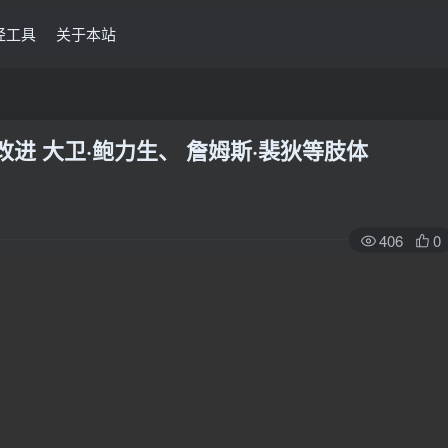
经工具
关于本站
改进 大卫·鲍力生、 詹姆斯·裴狄等肢体
406
0