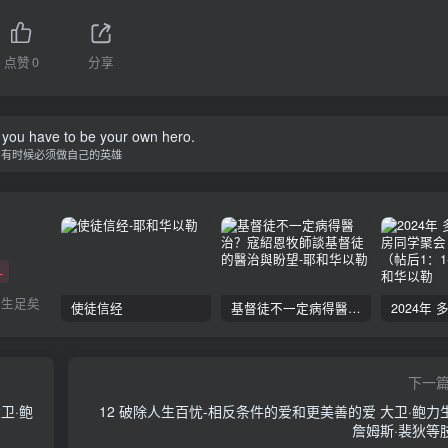
点赞
0
分享
you have to be your own hero.
有时候必须做自己的英雄
+
一生足矣
使徒信经
基督徒不一定病得醫治？寇紹恩牧師談基督徒的醫治與盼望
下一
卫·鲍
12 破除人生百忧-相反条件的爱和更美善的爱 大卫·鲍力
詹姆斯·裴狄等