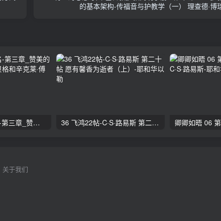
的基本架构-传福音与护教学（一） 理查德·博
26 万名之上的名-第三章_赞美的带领者 阿利斯泰·贝格和辛克莱·傅格森
36 飞鸿22帖-C·S·路易斯 第二十帖 愿有馨香为逝者（上）
关于我们