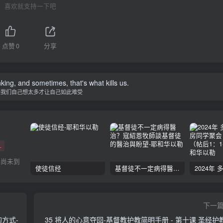
喜欢就支持一下吧
点赞
0
分享
nking, and sometimes, that's what kills us.
是我们自己想太多才让自己如此难受
+
的尚未到
使徒信经
基督徒不一定病得醫治？寇紹恩牧師談基督徒的醫治與盼望
下一
的方式-
35 将人的心意夺回-基督教护教简明手册 - 第十课 圣经护