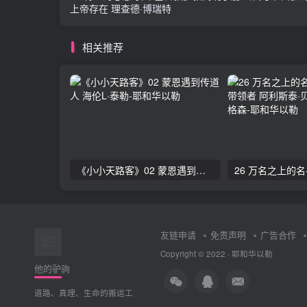
上帝存在 理查德·博瑞特
相关推荐
《小小天路客》02 蒙恩遇到传道人 海伦L·泰勒
友链申请
免责声明
广告合作
Copyright © 2022 ·
耶和华以勒
他的驴驹
道路、真理、生命的搬运工