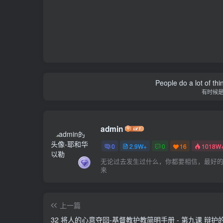
People do a lot of thi
有时候
admin
0
2.9W+
0
16
1018W
无论过去发生过什么，你都要相信，最好
来
上一篇
32 将人的心意夺回-基督教护教简明手册 - 第九课 辩护