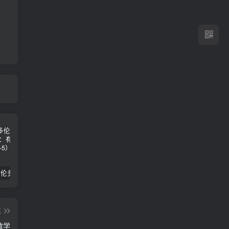
2024年 多伦多基督学房同学聚会：有福的教会（帖后1：1-5） 刘志雄
纯粹的福音 09 圣灵与灵恩派
平台更新|公告——2024年10月5日
篇
教学