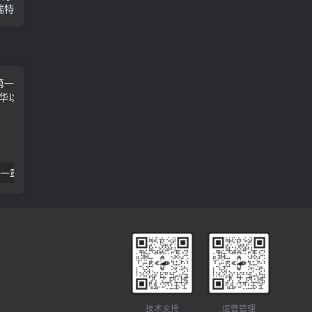
瑞特
卿卿如晤 06 第一章 死亡的隔绝 C·S·路易斯
19 神学入门-第一章-启示-圣经经典 R·C·史普罗
技术支持
运营管理