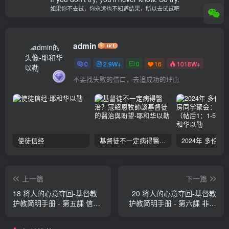
如果你不去试，你永远也不知道结果，所以去试试吧
admin
0
2.9W+
0
16
1018W+
不要找失败的借口，去追成功的理由
使徒信经
基督徒不一定病得醫治？寇紹恩牧師談基督徒的醫治與盼望
上一篇
下一篇
18 将人的心意夺回-基督教
20 将人的心意夺回-基督教
护教简明手册 - 第五課 信徒
护教简明手册 - 第六課 非基
和殘餘的罪 理查德·博瑞特
督教哲學的困境-關於上帝 理
查德·博瑞特