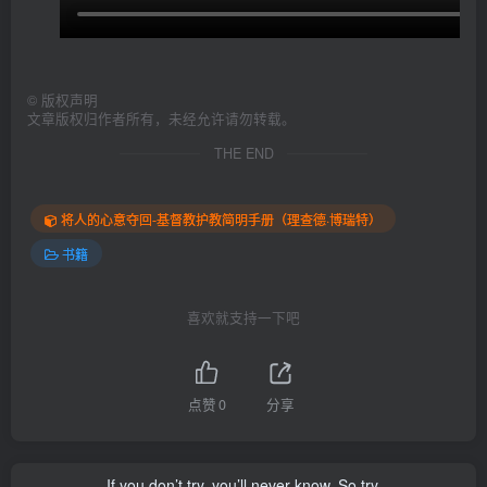
©
版权声明
文章版权归作者所有，未经允许请勿转载。
THE END
将人的心意夺回-基督教护教简明手册（理查德·博瑞特）
书籍
喜欢就支持一下吧
点赞
0
分享
If you don’t try, you’ll never know. So try.