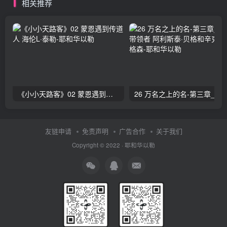
相关推荐
《小小天路客》02 蒙恩遇到传道人 海伦L·泰勒
26 万名之上的名-第三章_赞美的带领者 阿利斯泰
友链申请
免责声明
广告合作
关于我们
Copyright © 2022 ·
耶和华以勒