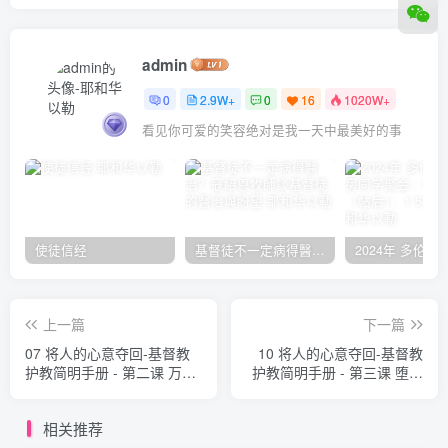
admin
0
2.9W+
0
16
1020W+
看见你可爱的笑容绝对是我一天中最美好的事
使徒信经
基督徒不一定病得醫治？寇紹恩牧師談基督徒的醫治與盼望
上一篇
下一篇
07 将人的心意夺回-基督教
10 将人的心意夺回-基督教
护教简明手册 - 第二课 万物
护教简明手册 - 第三课 堕落
的起源上帝和祂的受造物 理
之谦人的特性-具有上帝形象
查德·博瑞特
的人 理查德·博瑞特
相关推荐