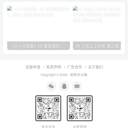
《小小天路客》02 蒙恩遇到传道人 海伦L·泰勒
26 万名之上的名-第三章_赞美的带领者 阿利斯泰
友链申请
免责声明
广告合作
关于我们
Copyright © 2022 ·
耶和华以勒
技术支持
运营管理