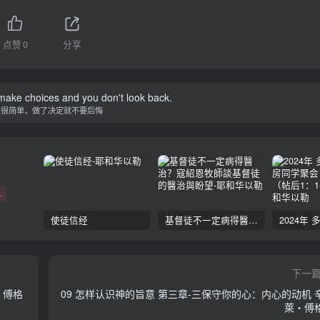
点赞
0
分享
 make choices and you don't look back.
生很简单，做了决定就不要后悔
+
使徒信经
基督徒不一定病得醫治？寇紹恩牧師談基督徒的醫治與盼望
下一
‧傅格
09 怎样认识神的旨意 第三章-三保守你的心：内心的动机 
萊‧傅