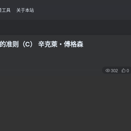
经工具
关于本站
领的准则（C） 辛克萊‧傅格森
302
0