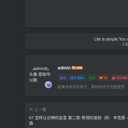
Life is simple.You
人
admin
0
2.9W+
0
16
1023W
如果没有切实执行，再好的点子也是徒劳
上一篇
07 怎样认识神的旨意 第二章-带领的准则（B） 辛克萊
森