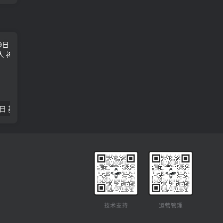
2018年09月29日 基督学房聚会：作无愧的工人 神的计划 王国显
2023年05月05日 基督学房欧洲同学会 07 摩西的末后四十年 郭定强
唐崇榮 – 
技术支持
运营管理