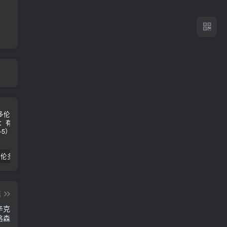
2024年 多伦多基督学房同学聚会：有福的教会（帖后1：1-5） 刘志雄
纯粹的福音 09 圣灵与灵恩派
平台更新|公告——2024年10月5日
篇
辛克
格森