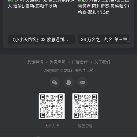
《小小天路客》02 蒙恩遇到传道人 海伦L·泰勒
26 万名之上的名-第三章_赞美的带领者 阿利斯泰
友链申请
免责声明
广告合作
关于我们
Copyright © 2022 ·
耶和华以勒
技术支持
运营管理