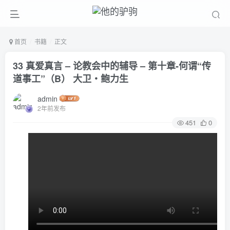
首页
书籍
正文
33 真爱真言 – 论教会中的辅导 – 第十章-何谓“传
道事工”（B） 大卫‧鲍力生
admin
2年前发布
451
0