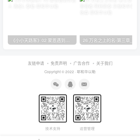
《小小天路客》02 蒙恩遇到传道人 海伦L·泰勒
26 万名之上的名-第三章_赞美的带领者 阿利斯泰
友链申请
免责声明
广告合作
关于我们
Copyright © 2022 ·
耶和华以勒
技术支持
运营管理