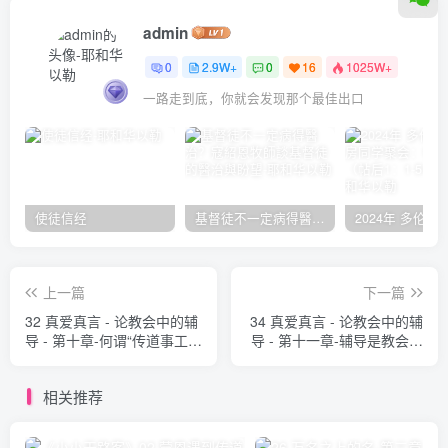
admin
0
2.9W+
0
16
1025W+
一路走到底，你就会发现那个最佳出口
使徒信经
基督徒不一定病得醫治？寇紹恩牧師談基督徒的醫治與盼望
上一篇
下一篇
32 真爱真言 - 论教会中的辅
34 真爱真言 - 论教会中的辅
导 - 第十章-何谓“传道事工”
导 - 第十一章-辅导是教会的
（A） 大卫‧鲍力生
特色（A） 大卫‧鲍力生
相关推荐