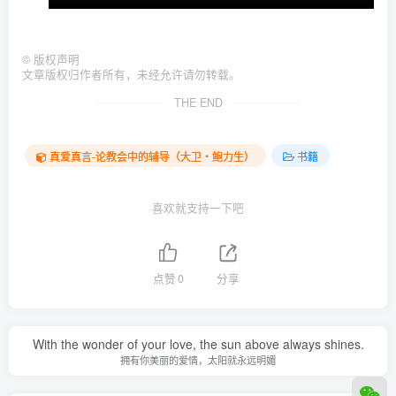
©
版权声明
文章版权归作者所有，未经允许请勿转载。
THE END
真爱真言-论教会中的辅导（大卫‧鲍力生）
书籍
喜欢就支持一下吧
点赞
0
分享
With the wonder of your love, the sun above always shines.
拥有你美丽的爱情，太阳就永远明媚