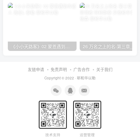
《小小天路客》02 蒙恩遇到传道人 海伦L·泰勒
26 万名之上的名-第三章_赞美的带领者 阿利斯泰
友链申请
免责声明
广告合作
关于我们
Copyright © 2022 ·
耶和华以勒
技术支持
运营管理