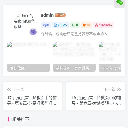
admin
0
2.9W+
0
16
1020W+
有时候，成功者只是坚持梦想不放弃的人
使徒信经
基督徒不一定病得醫治？寇紹恩牧師談基督徒的醫治與盼望
上一篇
下一篇
17 真爱真言 - 论教会中的辅
19 真爱真言 - 论教会中的辅
导 - 第五章-你要问哪些问题
导 - 第六章-大处着眼，小处
（A） 大卫‧鲍力生
着手（A） 大卫‧鲍力生
相关推荐