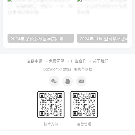
2024年 多伦多基督学房同学聚会：有福的教会（帖后1：1-5） 刘志雄
2024年11月 温哥
友链申请
免责声明
广告合作
关于我们
Copyright © 2022 ·
耶和华以勒
技术支持
运营管理