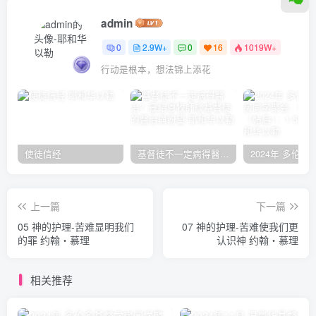
admin
0
2.9W+
0
16
1019W+
行动是根本，想法锦上添花
使徒信经
基督徒不一定病得醫治？寇紹恩牧師談基督徒的醫治與盼望
上一篇
下一篇
05 神的护理-苦难显明我们
07 神的护理-苦难使我们更
的罪 约翰‧慕理
认识神 约翰‧慕理
相关推荐