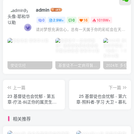
admin
0
2.9W+
0
16
1019W+
请对梦想充满信心，总有一天属于你的彩虹会在天空微笑
使徒信经
基督徒不一定病得醫治？寇紹恩牧師談基督徒的醫治與盼望
上一篇
下一篇
23 基督徒也会忧郁 - 第五
25 基督徒也会忧郁 - 第六
章-疗法-纠正你的属灵生活
章-照料者-学习 大卫‧慕礼
大卫‧慕礼
相关推荐