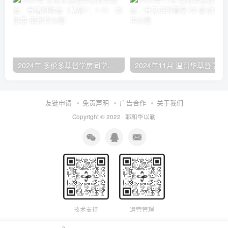
2024年 多伦多基督学房同学聚会：有福的教会（帖后1：1-5） 刘志雄
2024年11月 温哥
友链申请
免责声明
广告合作
关于我们
Copyright © 2022 ·
耶和华以勒
技术支持
运营管理