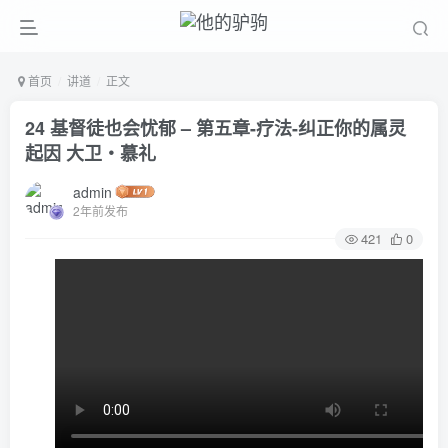
首页
讲道
正文
24 基督徒也会忧郁 – 第五章-疗法-纠正你的属灵
起因 大卫‧慕礼
admin
2年前发布
421
0