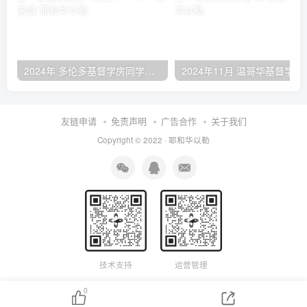
2024年 多伦多基督学房同学聚会：有福的教会（帖后1：1-5） 刘志雄
2024年11月 温哥
友链申请
免责声明
广告合作
关于我们
Copyright © 2022 ·
耶和华以勒
技术支持
运营管理
0