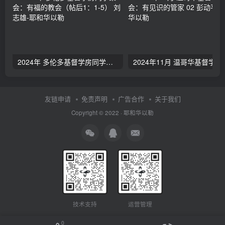
2024年 多伦多基督学房同学聚会：有福的教会（帖后1：1-5） 刘志雄
2024年11月 温哥
友链申请
免责声明
广告合作
关于我们
Copyright © 2022 ·
耶和华以勒
技术支持
运营管理
0