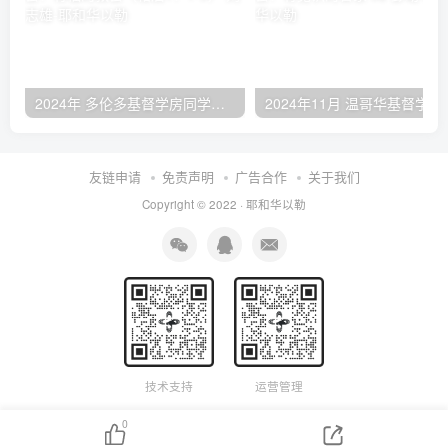
2024年 多伦多基督学房同学聚会：有福的教会（帖后1：1-5） 刘志雄
2024年11月 温哥
友链申请
免责声明
广告合作
关于我们
Copyright © 2022 ·
耶和华以勒
技术支持
运营管理
0