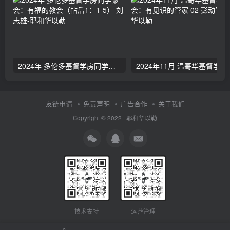
2024年 多伦多基督学房同学聚会：有福的教会（帖后1：1-5） 刘志雄
2024年11月 温哥
友链申请
免责声明
广告合作
关于我们
Copyright © 2022 ·
耶和华以勒
技术支持
运营管理