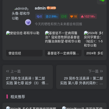
admin
0
2.9W+
0
16
1021W+
今天的牺牲和努力未来都会有回报
使徒信经
基督徒不一定病得醫治？寇紹恩牧師談基督徒的醫治與盼望
上一篇
下一篇
27 简朴生活真谛∣第二部
29 简朴生活真谛∣第二部
实践 第七章 起步（3） 傅士
实践 第八章 外表的简朴：展
德
步（1） 傅士德
相关推荐