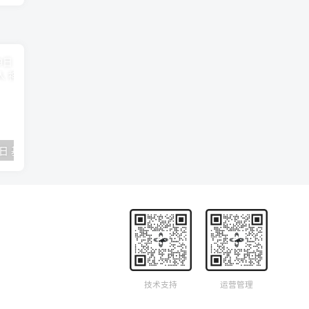
2018年09月29日 基督学房聚会：作无愧的工人 神的计划 王国显
2023年05月05日 基督学房欧洲同学会 07 摩西的末后四十年 郭定强
唐崇榮 – 
技术支持
运营管理