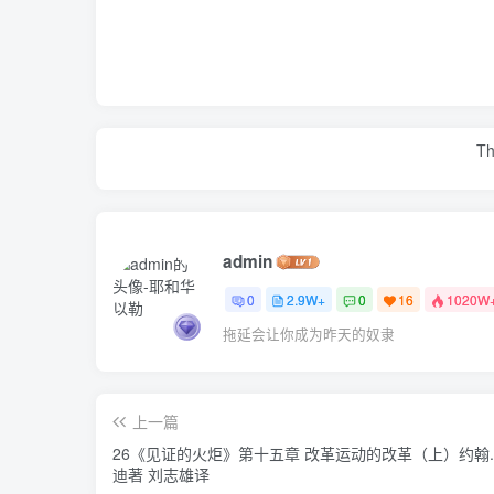
Th
admin
0
2.9W+
0
16
1020W
拖延会让你成为昨天的奴隶
上一篇
26《见证的火炬》第十五章 改革运动的改革（上）约翰
迪著 刘志雄译