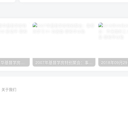
2024年11月 温哥华基督学房特会：有见识的管家 02 彭动平
2007年基督学房特别聚会：事奉的学习 01 刘志雄
关于我们