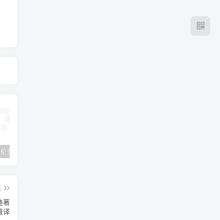
2024年 多伦多基督学房同学聚会：有福的教会（帖后1：1-5） 刘志雄
纯粹的福音 09 圣灵与灵恩派
平台更新|公告——2024年10月5日
篇
迪著
雄译