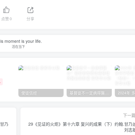
点赞
0
分享
is moment is your life.
活在当下
+
使徒信经
基督徒不一定病得醫治？寇紹恩牧師談基督徒的醫治與盼望
下一
.甘乃
29《见证的火炬》第十六章 复兴的成果（下）约翰.甘乃
刘志